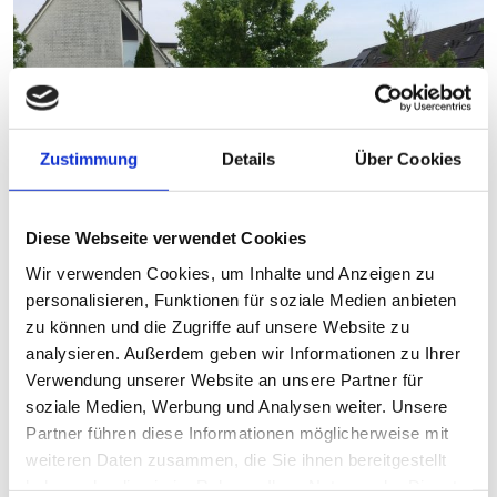
Zustimmung
Details
Über Cookies
Diese Webseite verwendet Cookies
Wir verwenden Cookies, um Inhalte und Anzeigen zu
personalisieren, Funktionen für soziale Medien anbieten
zu können und die Zugriffe auf unsere Website zu
analysieren. Außerdem geben wir Informationen zu Ihrer
Unsere mission
Verwendung unserer Website an unsere Partner für
Es ist unsere Mission, dass jedes Kind in sauberem und sicherem
soziale Medien, Werbung und Analysen weiter. Unsere
Sand spielen kann. Wir betrachten es als gesellschaftliche Pflicht, mit
Partner führen diese Informationen möglicherweise mit
unseren Mitteln und unserem Einsatz dafür zu sorgen, dass
weiteren Daten zusammen, die Sie ihnen bereitgestellt
möglichst viele Kinder in Qualitätssand spielen können.
haben oder die sie im Rahmen Ihrer Nutzung der Dienste